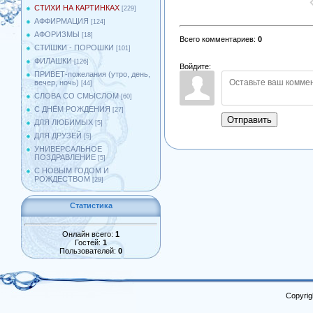
СТИХИ НА КАРТИНКАХ
[229]
АФФИРМАЦИЯ
[124]
АФОРИЗМЫ
[18]
Всего комментариев
:
0
СТИШКИ - ПОРОШКИ
[101]
ФИЛАШКИ
[126]
Войдите:
ПРИВЕТ-пожелания (утро, день,
вечер, ночь)
[44]
СЛОВА СО СМЫСЛОМ
[60]
С ДНЁМ РОЖДЕНИЯ
[27]
Отправить
ДЛЯ ЛЮБИМЫХ
[5]
ДЛЯ ДРУЗЕЙ
[5]
УНИВЕРСАЛЬНОЕ
ПОЗДРАВЛЕНИЕ
[5]
С НОВЫМ ГОДОМ И
РОЖДЕСТВОМ
[29]
Статистика
Онлайн всего:
1
Гостей:
1
Пользователей:
0
Copyrig