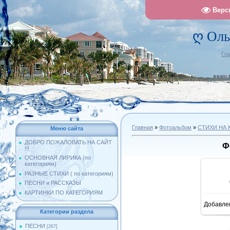
Верс
ღ Оль
Гл
Главная
»
Фотоальбом
»
СТИХИ НА 
Меню сайта
ДОБРО ПОЖАЛОВАТЬ НА САЙТ
Ф
!!!
ОСНОВНАЯ ЛИРИКА (по
категориям)
РАЗНЫЕ СТИХИ ( по категориям)
ПЕСНИ и РАССКАЗЫ
КАРТИНКИ ПО КАТЕГОРИЯМ
Добавле
1
Категории раздела
ПЕСНИ
[267]