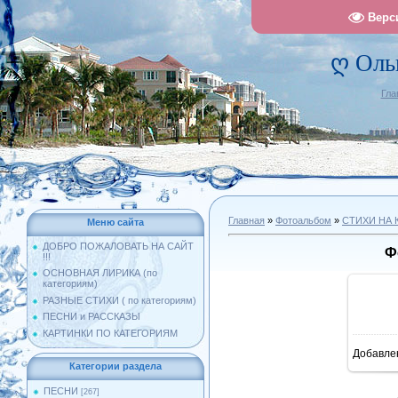
Верс
ღ Оль
Гла
Главная
»
Фотоальбом
»
СТИХИ НА 
Меню сайта
ДОБРО ПОЖАЛОВАТЬ НА САЙТ
Ф
!!!
ОСНОВНАЯ ЛИРИКА (по
категориям)
РАЗНЫЕ СТИХИ ( по категориям)
ПЕСНИ и РАССКАЗЫ
КАРТИНКИ ПО КАТЕГОРИЯМ
Добавле
8
Категории раздела
ПЕСНИ
[267]