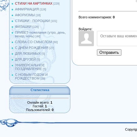
СТИХИ НА КАРТИНКАХ
[229]
АФФИРМАЦИЯ
[124]
АФОРИЗМЫ
[18]
Всего комментариев
:
0
СТИШКИ - ПОРОШКИ
[101]
ФИЛАШКИ
[126]
Войдите:
ПРИВЕТ-пожелания (утро, день,
вечер, ночь)
[44]
СЛОВА СО СМЫСЛОМ
[60]
С ДНЁМ РОЖДЕНИЯ
[27]
Отправить
ДЛЯ ЛЮБИМЫХ
[5]
ДЛЯ ДРУЗЕЙ
[5]
УНИВЕРСАЛЬНОЕ
ПОЗДРАВЛЕНИЕ
[5]
С НОВЫМ ГОДОМ И
РОЖДЕСТВОМ
[29]
Статистика
Онлайн всего:
1
Гостей:
1
Пользователей:
0
Copyrig