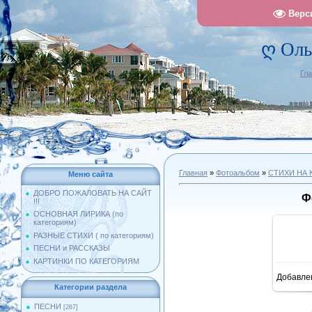
Верс
ღ Оль
Гл
Главная
»
Фотоальбом
»
СТИХИ НА 
Меню сайта
ДОБРО ПОЖАЛОВАТЬ НА САЙТ
Ф
!!!
ОСНОВНАЯ ЛИРИКА (по
категориям)
РАЗНЫЕ СТИХИ ( по категориям)
ПЕСНИ и РАССКАЗЫ
КАРТИНКИ ПО КАТЕГОРИЯМ
Добавле
9
Категории раздела
ПЕСНИ
[267]