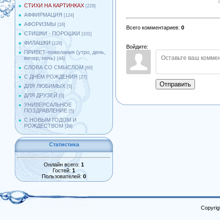
СТИХИ НА КАРТИНКАХ
[229]
АФФИРМАЦИЯ
[124]
АФОРИЗМЫ
[18]
Всего комментариев
:
0
СТИШКИ - ПОРОШКИ
[101]
ФИЛАШКИ
[126]
Войдите:
ПРИВЕТ-пожелания (утро, день,
вечер, ночь)
[44]
СЛОВА СО СМЫСЛОМ
[60]
С ДНЁМ РОЖДЕНИЯ
[27]
Отправить
ДЛЯ ЛЮБИМЫХ
[5]
ДЛЯ ДРУЗЕЙ
[5]
УНИВЕРСАЛЬНОЕ
ПОЗДРАВЛЕНИЕ
[5]
С НОВЫМ ГОДОМ И
РОЖДЕСТВОМ
[29]
Статистика
Онлайн всего:
1
Гостей:
1
Пользователей:
0
Copyrig