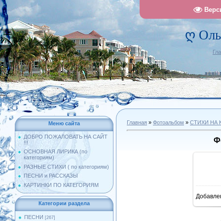
Верс
ღ Оль
Гл
Главная
»
Фотоальбом
»
СТИХИ НА 
Меню сайта
ДОБРО ПОЖАЛОВАТЬ НА САЙТ
Ф
!!!
ОСНОВНАЯ ЛИРИКА (по
категориям)
РАЗНЫЕ СТИХИ ( по категориям)
ПЕСНИ и РАССКАЗЫ
КАРТИНКИ ПО КАТЕГОРИЯМ
Добавле
10
Категории раздела
ПЕСНИ
[267]