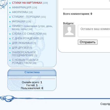
СТИХИ НА КАРТИНКАХ
[229]
АФФИРМАЦИЯ
[124]
АФОРИЗМЫ
[18]
Всего комментариев
:
0
СТИШКИ - ПОРОШКИ
[101]
ФИЛАШКИ
[126]
Войдите:
ПРИВЕТ-пожелания (утро, день,
вечер, ночь)
[44]
СЛОВА СО СМЫСЛОМ
[60]
С ДНЁМ РОЖДЕНИЯ
[27]
Отправить
ДЛЯ ЛЮБИМЫХ
[5]
ДЛЯ ДРУЗЕЙ
[5]
УНИВЕРСАЛЬНОЕ
ПОЗДРАВЛЕНИЕ
[5]
С НОВЫМ ГОДОМ И
РОЖДЕСТВОМ
[29]
Статистика
Онлайн всего:
1
Гостей:
1
Пользователей:
0
Copyrig