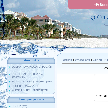
Верс
ღ Оль
Гл
Главная
»
Фотоальбом
»
СТИХИ НА 
Меню сайта
ДОБРО ПОЖАЛОВАТЬ НА САЙТ
Ф
!!!
ОСНОВНАЯ ЛИРИКА (по
категориям)
РАЗНЫЕ СТИХИ ( по категориям)
ПЕСНИ и РАССКАЗЫ
КАРТИНКИ ПО КАТЕГОРИЯМ
Добавле
10
Категории раздела
ПЕСНИ
[267]