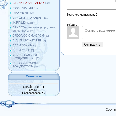
СТИХИ НА КАРТИНКАХ
[229]
АФФИРМАЦИЯ
[124]
АФОРИЗМЫ
[18]
Всего комментариев
:
0
СТИШКИ - ПОРОШКИ
[101]
ФИЛАШКИ
[126]
Войдите:
ПРИВЕТ-пожелания (утро, день,
вечер, ночь)
[44]
СЛОВА СО СМЫСЛОМ
[60]
С ДНЁМ РОЖДЕНИЯ
[27]
Отправить
ДЛЯ ЛЮБИМЫХ
[5]
ДЛЯ ДРУЗЕЙ
[5]
УНИВЕРСАЛЬНОЕ
ПОЗДРАВЛЕНИЕ
[5]
С НОВЫМ ГОДОМ И
РОЖДЕСТВОМ
[29]
Статистика
Онлайн всего:
1
Гостей:
1
Пользователей:
0
Copyrig