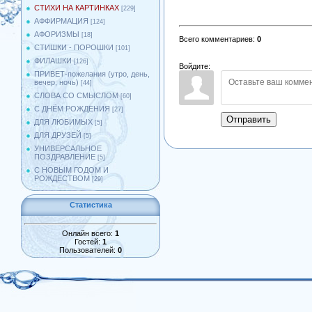
СТИХИ НА КАРТИНКАХ
[229]
АФФИРМАЦИЯ
[124]
АФОРИЗМЫ
[18]
Всего комментариев
:
0
СТИШКИ - ПОРОШКИ
[101]
ФИЛАШКИ
[126]
Войдите:
ПРИВЕТ-пожелания (утро, день,
вечер, ночь)
[44]
СЛОВА СО СМЫСЛОМ
[60]
С ДНЁМ РОЖДЕНИЯ
[27]
Отправить
ДЛЯ ЛЮБИМЫХ
[5]
ДЛЯ ДРУЗЕЙ
[5]
УНИВЕРСАЛЬНОЕ
ПОЗДРАВЛЕНИЕ
[5]
С НОВЫМ ГОДОМ И
РОЖДЕСТВОМ
[29]
Статистика
Онлайн всего:
1
Гостей:
1
Пользователей:
0