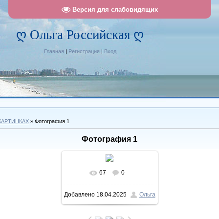
Версия для слабовидящих
ღ Ольга Российская ღ
Главная
|
Регистрация
|
Вход
КАРТИНКАХ
» Фотография 1
Фотография 1
67
0
В реальном размере
Добавлено
18.04.2025
Ольга
1120x1341
/ 260.5Kb