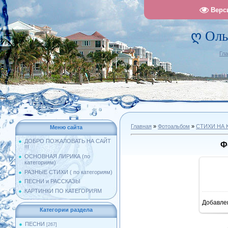
Верс
ღ Оль
Гл
Главная
»
Фотоальбом
»
СТИХИ НА 
Меню сайта
ДОБРО ПОЖАЛОВАТЬ НА САЙТ
Ф
!!!
ОСНОВНАЯ ЛИРИКА (по
категориям)
РАЗНЫЕ СТИХИ ( по категориям)
ПЕСНИ и РАССКАЗЫ
КАРТИНКИ ПО КАТЕГОРИЯМ
Добавле
10
Категории раздела
ПЕСНИ
[267]