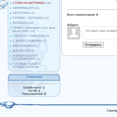
СТИХИ НА КАРТИНКАХ
[229]
АФФИРМАЦИЯ
[124]
АФОРИЗМЫ
[18]
Всего комментариев
:
0
СТИШКИ - ПОРОШКИ
[101]
ФИЛАШКИ
[126]
Войдите:
ПРИВЕТ-пожелания (утро, день,
вечер, ночь)
[44]
СЛОВА СО СМЫСЛОМ
[60]
С ДНЁМ РОЖДЕНИЯ
[27]
Отправить
ДЛЯ ЛЮБИМЫХ
[5]
ДЛЯ ДРУЗЕЙ
[5]
УНИВЕРСАЛЬНОЕ
ПОЗДРАВЛЕНИЕ
[5]
С НОВЫМ ГОДОМ И
РОЖДЕСТВОМ
[29]
Статистика
Онлайн всего:
1
Гостей:
1
Пользователей:
0
Copyrig