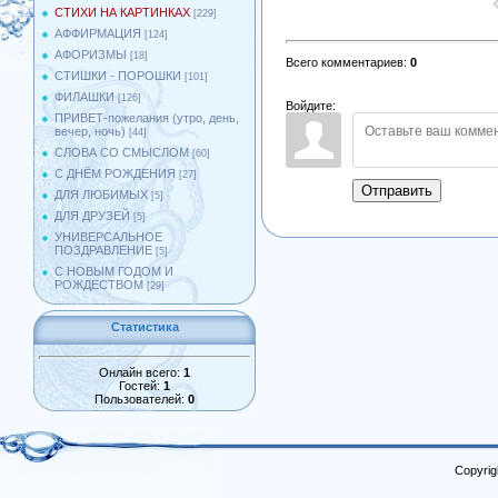
СТИХИ НА КАРТИНКАХ
[229]
АФФИРМАЦИЯ
[124]
АФОРИЗМЫ
[18]
Всего комментариев
:
0
СТИШКИ - ПОРОШКИ
[101]
ФИЛАШКИ
[126]
Войдите:
ПРИВЕТ-пожелания (утро, день,
вечер, ночь)
[44]
СЛОВА СО СМЫСЛОМ
[60]
С ДНЁМ РОЖДЕНИЯ
[27]
Отправить
ДЛЯ ЛЮБИМЫХ
[5]
ДЛЯ ДРУЗЕЙ
[5]
УНИВЕРСАЛЬНОЕ
ПОЗДРАВЛЕНИЕ
[5]
С НОВЫМ ГОДОМ И
РОЖДЕСТВОМ
[29]
Статистика
Онлайн всего:
1
Гостей:
1
Пользователей:
0
Copyrig