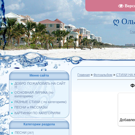
Верс
ღ Оль
Гл
Главная
»
Фотоальбом
»
СТИХИ НА 
Меню сайта
ДОБРО ПОЖАЛОВАТЬ НА САЙТ
Ф
!!!
ОСНОВНАЯ ЛИРИКА (по
категориям)
РАЗНЫЕ СТИХИ ( по категориям)
ПЕСНИ и РАССКАЗЫ
КАРТИНКИ ПО КАТЕГОРИЯМ
Добавле
10
Категории раздела
ПЕСНИ
[267]