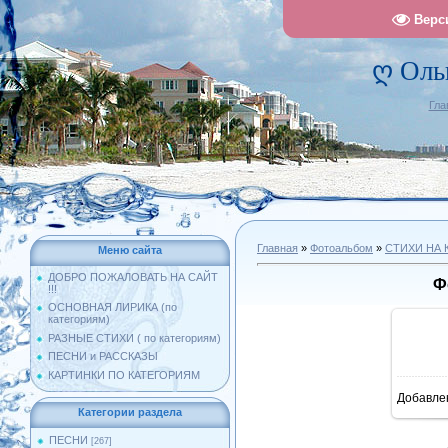
Верс
ღ Оль
Гла
Главная
»
Фотоальбом
»
СТИХИ НА 
Меню сайта
ДОБРО ПОЖАЛОВАТЬ НА САЙТ
Ф
!!!
ОСНОВНАЯ ЛИРИКА (по
категориям)
РАЗНЫЕ СТИХИ ( по категориям)
ПЕСНИ и РАССКАЗЫ
КАРТИНКИ ПО КАТЕГОРИЯМ
Добавле
11
Категории раздела
ПЕСНИ
[267]