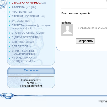
СТИХИ НА КАРТИНКАХ
[229]
АФФИРМАЦИЯ
[124]
АФОРИЗМЫ
[18]
Всего комментариев
:
0
СТИШКИ - ПОРОШКИ
[101]
ФИЛАШКИ
[126]
Войдите:
ПРИВЕТ-пожелания (утро, день,
вечер, ночь)
[44]
СЛОВА СО СМЫСЛОМ
[60]
С ДНЁМ РОЖДЕНИЯ
[27]
Отправить
ДЛЯ ЛЮБИМЫХ
[5]
ДЛЯ ДРУЗЕЙ
[5]
УНИВЕРСАЛЬНОЕ
ПОЗДРАВЛЕНИЕ
[5]
С НОВЫМ ГОДОМ И
РОЖДЕСТВОМ
[29]
Статистика
Онлайн всего:
1
Гостей:
1
Пользователей:
0
Copyrig