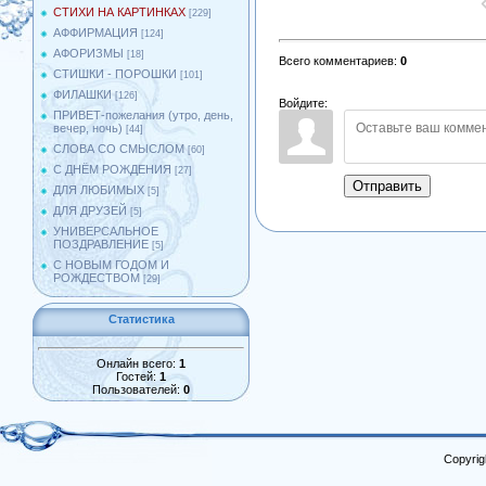
СТИХИ НА КАРТИНКАХ
[229]
АФФИРМАЦИЯ
[124]
АФОРИЗМЫ
[18]
Всего комментариев
:
0
СТИШКИ - ПОРОШКИ
[101]
ФИЛАШКИ
[126]
Войдите:
ПРИВЕТ-пожелания (утро, день,
вечер, ночь)
[44]
СЛОВА СО СМЫСЛОМ
[60]
С ДНЁМ РОЖДЕНИЯ
[27]
Отправить
ДЛЯ ЛЮБИМЫХ
[5]
ДЛЯ ДРУЗЕЙ
[5]
УНИВЕРСАЛЬНОЕ
ПОЗДРАВЛЕНИЕ
[5]
С НОВЫМ ГОДОМ И
РОЖДЕСТВОМ
[29]
Статистика
Онлайн всего:
1
Гостей:
1
Пользователей:
0
Copyrig