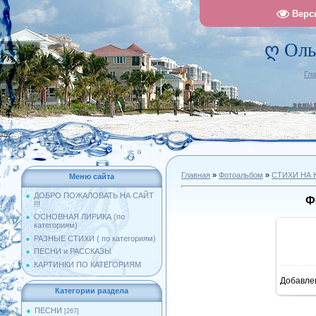
Верс
ღ Оль
Гл
Главная
»
Фотоальбом
»
СТИХИ НА 
Меню сайта
ДОБРО ПОЖАЛОВАТЬ НА САЙТ
Ф
!!!
ОСНОВНАЯ ЛИРИКА (по
категориям)
РАЗНЫЕ СТИХИ ( по категориям)
ПЕСНИ и РАССКАЗЫ
КАРТИНКИ ПО КАТЕГОРИЯМ
Добавле
10
Категории раздела
ПЕСНИ
[267]