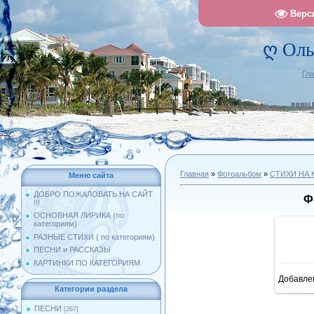
Верс
ღ Оль
Гл
Главная
»
Фотоальбом
»
СТИХИ НА 
Меню сайта
ДОБРО ПОЖАЛОВАТЬ НА САЙТ
Ф
!!!
ОСНОВНАЯ ЛИРИКА (по
категориям)
РАЗНЫЕ СТИХИ ( по категориям)
ПЕСНИ и РАССКАЗЫ
КАРТИНКИ ПО КАТЕГОРИЯМ
Добавле
10
Категории раздела
ПЕСНИ
[267]