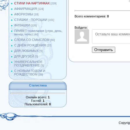
СТИХИ НА КАРТИНКАХ
[229]
АФФИРМАЦИЯ
[124]
АФОРИЗМЫ
[18]
Всего комментариев
:
0
СТИШКИ - ПОРОШКИ
[101]
ФИЛАШКИ
[126]
Войдите:
ПРИВЕТ-пожелания (утро, день,
вечер, ночь)
[44]
СЛОВА СО СМЫСЛОМ
[60]
С ДНЁМ РОЖДЕНИЯ
[27]
Отправить
ДЛЯ ЛЮБИМЫХ
[5]
ДЛЯ ДРУЗЕЙ
[5]
УНИВЕРСАЛЬНОЕ
ПОЗДРАВЛЕНИЕ
[5]
С НОВЫМ ГОДОМ И
РОЖДЕСТВОМ
[29]
Статистика
Онлайн всего:
1
Гостей:
1
Пользователей:
0
Copyrig