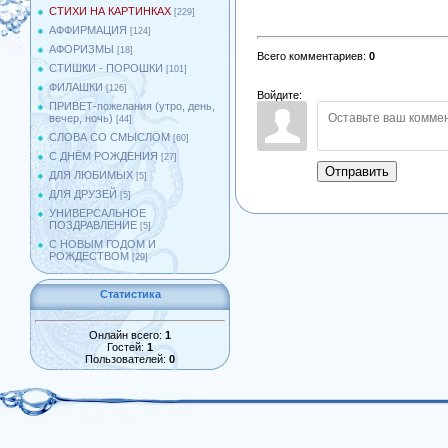
СТИХИ НА КАРТИНКАХ
[229]
АФФИРМАЦИЯ
[124]
АФОРИЗМЫ
[18]
Всего комментариев
:
0
СТИШКИ - ПОРОШКИ
[101]
ФИЛАШКИ
[126]
Войдите:
ПРИВЕТ-пожелания (утро, день,
вечер, ночь)
[44]
СЛОВА СО СМЫСЛОМ
[60]
С ДНЁМ РОЖДЕНИЯ
[27]
Отправить
ДЛЯ ЛЮБИМЫХ
[5]
ДЛЯ ДРУЗЕЙ
[5]
УНИВЕРСАЛЬНОЕ
ПОЗДРАВЛЕНИЕ
[5]
С НОВЫМ ГОДОМ И
РОЖДЕСТВОМ
[29]
Статистика
Онлайн всего:
1
Гостей:
1
Пользователей:
0