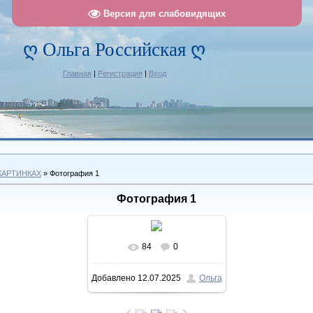
Версия для слабовидящих
ღ Ольга Российская ღ
Главная
|
Регистрация
|
Вход
КАРТИНКАХ
» Фотография 1
Фотография 1
84
0
В реальном размере
Добавлено
12.07.2025
Ольга
1137x1463
/ 307.1Kb