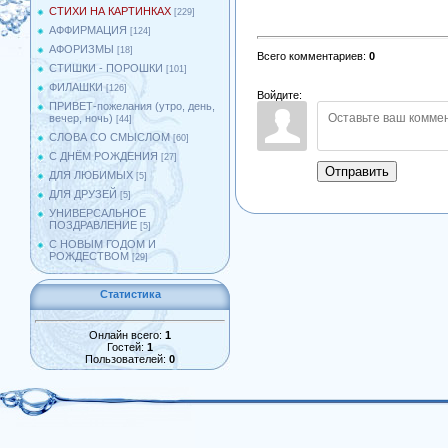
СТИХИ НА КАРТИНКАХ
[229]
АФФИРМАЦИЯ
[124]
АФОРИЗМЫ
[18]
Всего комментариев
:
0
СТИШКИ - ПОРОШКИ
[101]
ФИЛАШКИ
[126]
Войдите:
ПРИВЕТ-пожелания (утро, день,
вечер, ночь)
[44]
СЛОВА СО СМЫСЛОМ
[60]
С ДНЁМ РОЖДЕНИЯ
[27]
Отправить
ДЛЯ ЛЮБИМЫХ
[5]
ДЛЯ ДРУЗЕЙ
[5]
УНИВЕРСАЛЬНОЕ
ПОЗДРАВЛЕНИЕ
[5]
С НОВЫМ ГОДОМ И
РОЖДЕСТВОМ
[29]
Статистика
Онлайн всего:
1
Гостей:
1
Пользователей:
0