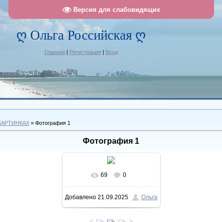
Версия для слабовидящих
ღ Ольга Российская ღ
Главная
|
Регистрация
|
Вход
КАРТИНКАХ
» Фотография 1
Фотография 1
69
0
В реальном размере
Добавлено
21.09.2025
Ольга
1173x1509
/ 540.9Kb