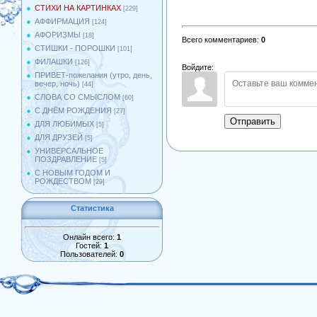
СТИХИ НА КАРТИНКАХ
[229]
АФФИРМАЦИЯ
[124]
АФОРИЗМЫ
[18]
Всего комментариев
:
0
СТИШКИ - ПОРОШКИ
[101]
ФИЛАШКИ
[126]
Войдите:
ПРИВЕТ-пожелания (утро, день,
вечер, ночь)
[44]
СЛОВА СО СМЫСЛОМ
[60]
С ДНЁМ РОЖДЕНИЯ
[27]
Отправить
ДЛЯ ЛЮБИМЫХ
[5]
ДЛЯ ДРУЗЕЙ
[5]
УНИВЕРСАЛЬНОЕ
ПОЗДРАВЛЕНИЕ
[5]
С НОВЫМ ГОДОМ И
РОЖДЕСТВОМ
[29]
Статистика
Онлайн всего:
1
Гостей:
1
Пользователей:
0