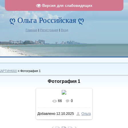
Версия для слабовидящих
ღ Ольга Российская ღ
Главная
|
Регистрация
|
Вход
КАРТИНКАХ
» Фотография 1
Фотография 1
66
0
В реальном размере
Добавлено
12.10.2025
Ольга
1102x1416
/ 396.6Kb