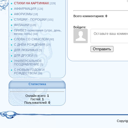
СТИХИ НА КАРТИНКАХ
[229]
АФФИРМАЦИЯ
[124]
АФОРИЗМЫ
[18]
Всего комментариев
:
0
СТИШКИ - ПОРОШКИ
[101]
ФИЛАШКИ
[126]
Войдите:
ПРИВЕТ-пожелания (утро, день,
вечер, ночь)
[44]
СЛОВА СО СМЫСЛОМ
[60]
С ДНЁМ РОЖДЕНИЯ
[27]
Отправить
ДЛЯ ЛЮБИМЫХ
[5]
ДЛЯ ДРУЗЕЙ
[5]
УНИВЕРСАЛЬНОЕ
ПОЗДРАВЛЕНИЕ
[5]
С НОВЫМ ГОДОМ И
РОЖДЕСТВОМ
[29]
Статистика
Онлайн всего:
1
Гостей:
1
Пользователей:
0
Copyrig