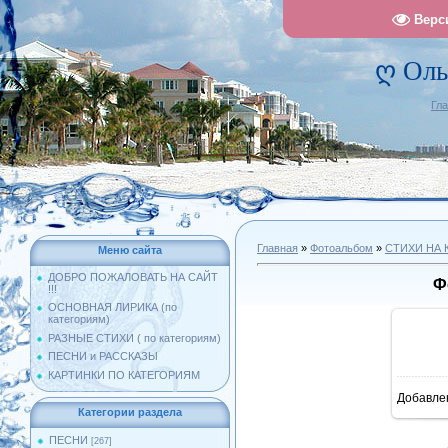
Верс
ღ Оль
Гл
Главная
»
Фотоальбом
»
СТИХИ НА 
Меню сайта
ДОБРО ПОЖАЛОВАТЬ НА САЙТ
Ф
!!!
ОСНОВНАЯ ЛИРИКА (по
категориям)
РАЗНЫЕ СТИХИ ( по категориям)
ПЕСНИ и РАССКАЗЫ
КАРТИНКИ ПО КАТЕГОРИЯМ
Добавле
11
Категории раздела
ПЕСНИ
[267]