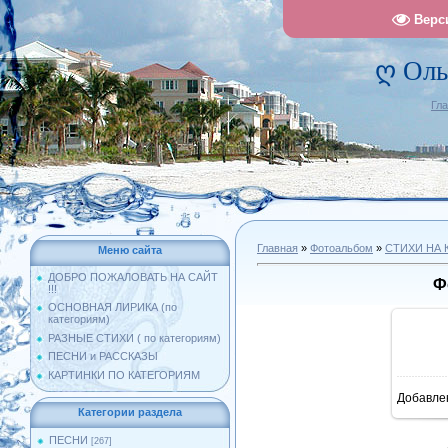
Верс
ღ Оль
Гл
Главная
»
Фотоальбом
»
СТИХИ НА 
Меню сайта
ДОБРО ПОЖАЛОВАТЬ НА САЙТ
Ф
!!!
ОСНОВНАЯ ЛИРИКА (по
категориям)
РАЗНЫЕ СТИХИ ( по категориям)
ПЕСНИ и РАССКАЗЫ
КАРТИНКИ ПО КАТЕГОРИЯМ
Добавле
11
Категории раздела
ПЕСНИ
[267]