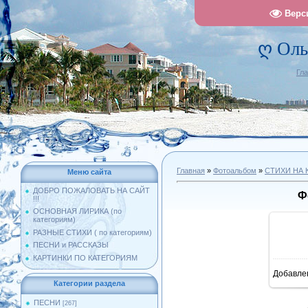
Верс
ღ Оль
Гл
Главная
»
Фотоальбом
»
СТИХИ НА 
Меню сайта
ДОБРО ПОЖАЛОВАТЬ НА САЙТ
Ф
!!!
ОСНОВНАЯ ЛИРИКА (по
категориям)
РАЗНЫЕ СТИХИ ( по категориям)
ПЕСНИ и РАССКАЗЫ
КАРТИНКИ ПО КАТЕГОРИЯМ
Добавле
11
Категории раздела
ПЕСНИ
[267]