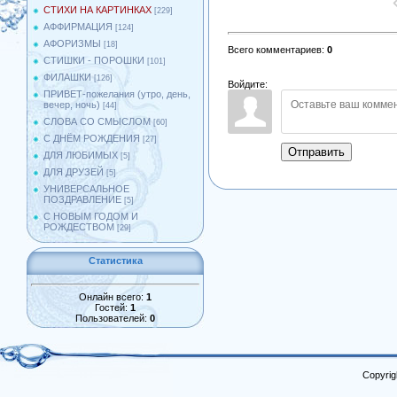
СТИХИ НА КАРТИНКАХ
[229]
АФФИРМАЦИЯ
[124]
АФОРИЗМЫ
[18]
Всего комментариев
:
0
СТИШКИ - ПОРОШКИ
[101]
ФИЛАШКИ
[126]
Войдите:
ПРИВЕТ-пожелания (утро, день,
вечер, ночь)
[44]
СЛОВА СО СМЫСЛОМ
[60]
С ДНЁМ РОЖДЕНИЯ
[27]
Отправить
ДЛЯ ЛЮБИМЫХ
[5]
ДЛЯ ДРУЗЕЙ
[5]
УНИВЕРСАЛЬНОЕ
ПОЗДРАВЛЕНИЕ
[5]
С НОВЫМ ГОДОМ И
РОЖДЕСТВОМ
[29]
Статистика
Онлайн всего:
1
Гостей:
1
Пользователей:
0
Copyrig