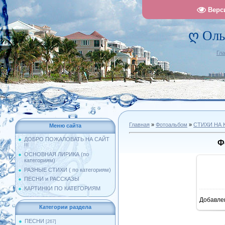
Верс
ღ Оль
Гл
Главная
»
Фотоальбом
»
СТИХИ НА 
Меню сайта
ДОБРО ПОЖАЛОВАТЬ НА САЙТ
Ф
!!!
ОСНОВНАЯ ЛИРИКА (по
категориям)
РАЗНЫЕ СТИХИ ( по категориям)
ПЕСНИ и РАССКАЗЫ
КАРТИНКИ ПО КАТЕГОРИЯМ
Добавле
11
Категории раздела
ПЕСНИ
[267]