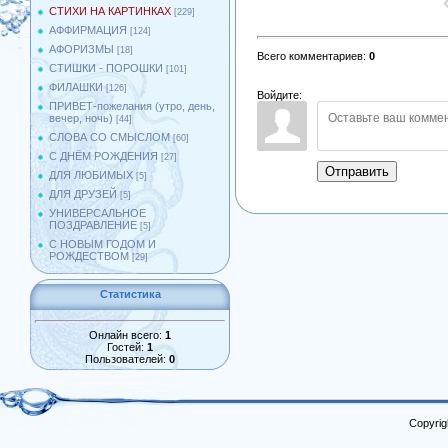
СТИХИ НА КАРТИНКАХ
[229]
АФФИРМАЦИЯ
[124]
АФОРИЗМЫ
[18]
Всего комментариев
:
0
СТИШКИ - ПОРОШКИ
[101]
ФИЛАШКИ
[126]
Войдите:
ПРИВЕТ-пожелания (утро, день,
вечер, ночь)
[44]
СЛОВА СО СМЫСЛОМ
[60]
С ДНЁМ РОЖДЕНИЯ
[27]
Отправить
ДЛЯ ЛЮБИМЫХ
[5]
ДЛЯ ДРУЗЕЙ
[5]
УНИВЕРСАЛЬНОЕ
ПОЗДРАВЛЕНИЕ
[5]
С НОВЫМ ГОДОМ И
РОЖДЕСТВОМ
[29]
Статистика
Онлайн всего:
1
Гостей:
1
Пользователей:
0
Copyrig