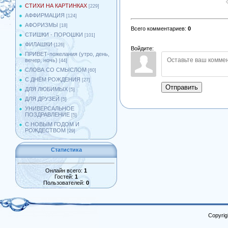
СТИХИ НА КАРТИНКАХ
[229]
АФФИРМАЦИЯ
[124]
АФОРИЗМЫ
[18]
Всего комментариев
:
0
СТИШКИ - ПОРОШКИ
[101]
ФИЛАШКИ
[126]
Войдите:
ПРИВЕТ-пожелания (утро, день,
вечер, ночь)
[44]
СЛОВА СО СМЫСЛОМ
[60]
С ДНЁМ РОЖДЕНИЯ
[27]
Отправить
ДЛЯ ЛЮБИМЫХ
[5]
ДЛЯ ДРУЗЕЙ
[5]
УНИВЕРСАЛЬНОЕ
ПОЗДРАВЛЕНИЕ
[5]
С НОВЫМ ГОДОМ И
РОЖДЕСТВОМ
[29]
Статистика
Онлайн всего:
1
Гостей:
1
Пользователей:
0
Copyrig