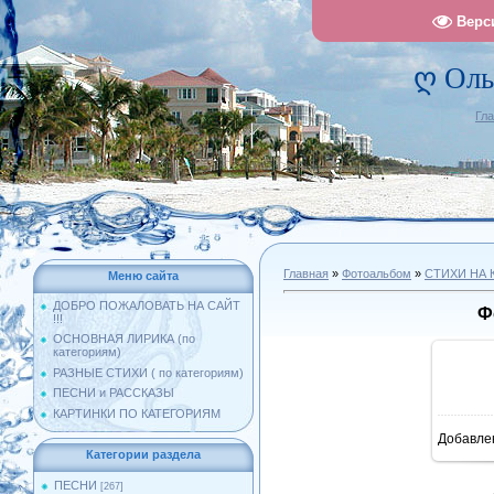
Верс
ღ Оль
Гл
Главная
»
Фотоальбом
»
СТИХИ НА 
Меню сайта
ДОБРО ПОЖАЛОВАТЬ НА САЙТ
Ф
!!!
ОСНОВНАЯ ЛИРИКА (по
категориям)
РАЗНЫЕ СТИХИ ( по категориям)
ПЕСНИ и РАССКАЗЫ
КАРТИНКИ ПО КАТЕГОРИЯМ
Добавле
11
Категории раздела
ПЕСНИ
[267]