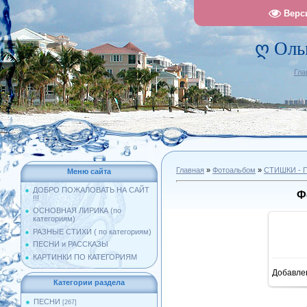
Верс
ღ Оль
Гла
Главная
»
Фотоальбом
»
СТИШКИ -
Меню сайта
ДОБРО ПОЖАЛОВАТЬ НА САЙТ
Ф
!!!
ОСНОВНАЯ ЛИРИКА (по
категориям)
РАЗНЫЕ СТИХИ ( по категориям)
ПЕСНИ и РАССКАЗЫ
КАРТИНКИ ПО КАТЕГОРИЯМ
Добавле
1
Категории раздела
ПЕСНИ
[267]