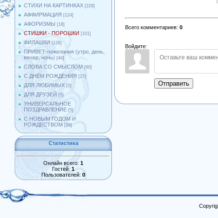
СТИХИ НА КАРТИНКАХ
[229]
АФФИРМАЦИЯ
[124]
АФОРИЗМЫ
[18]
Всего комментариев
:
0
СТИШКИ - ПОРОШКИ
[101]
ФИЛАШКИ
[126]
Войдите:
ПРИВЕТ-пожелания (утро, день,
вечер, ночь)
[44]
СЛОВА СО СМЫСЛОМ
[60]
С ДНЁМ РОЖДЕНИЯ
[27]
Отправить
ДЛЯ ЛЮБИМЫХ
[5]
ДЛЯ ДРУЗЕЙ
[5]
УНИВЕРСАЛЬНОЕ
ПОЗДРАВЛЕНИЕ
[5]
С НОВЫМ ГОДОМ И
РОЖДЕСТВОМ
[29]
Статистика
Онлайн всего:
1
Гостей:
1
Пользователей:
0
Copyrig