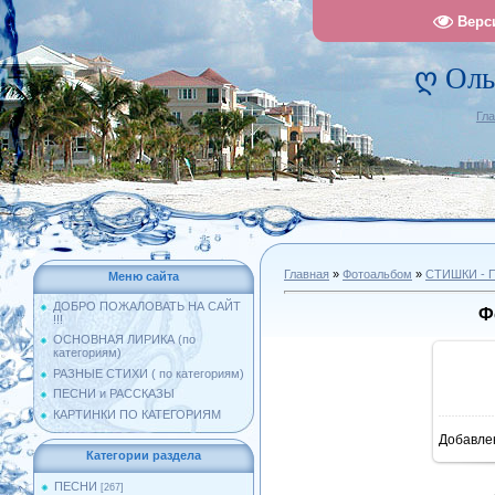
Верс
ღ Оль
Гл
Главная
»
Фотоальбом
»
СТИШКИ -
Меню сайта
ДОБРО ПОЖАЛОВАТЬ НА САЙТ
Ф
!!!
ОСНОВНАЯ ЛИРИКА (по
категориям)
РАЗНЫЕ СТИХИ ( по категориям)
ПЕСНИ и РАССКАЗЫ
КАРТИНКИ ПО КАТЕГОРИЯМ
Добавле
1
Категории раздела
ПЕСНИ
[267]