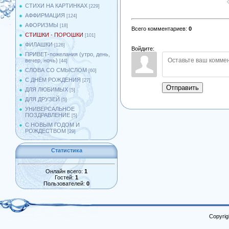
СТИХИ НА КАРТИНКАХ
[229]
АФФИРМАЦИЯ
[124]
АФОРИЗМЫ
[18]
Всего комментариев
:
0
СТИШКИ - ПОРОШКИ
[101]
ФИЛАШКИ
[126]
Войдите:
ПРИВЕТ-пожелания (утро, день,
вечер, ночь)
[44]
СЛОВА СО СМЫСЛОМ
[60]
С ДНЁМ РОЖДЕНИЯ
[27]
Отправить
ДЛЯ ЛЮБИМЫХ
[5]
ДЛЯ ДРУЗЕЙ
[5]
УНИВЕРСАЛЬНОЕ
ПОЗДРАВЛЕНИЕ
[5]
С НОВЫМ ГОДОМ И
РОЖДЕСТВОМ
[29]
Статистика
Онлайн всего:
1
Гостей:
1
Пользователей:
0
Copyrig