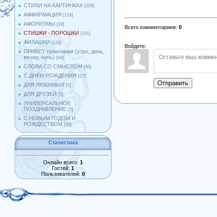
СТИХИ НА КАРТИНКАХ
[229]
АФФИРМАЦИЯ
[124]
АФОРИЗМЫ
[18]
Всего комментариев
:
0
СТИШКИ - ПОРОШКИ
[101]
ФИЛАШКИ
[126]
Войдите:
ПРИВЕТ-пожелания (утро, день,
вечер, ночь)
[44]
СЛОВА СО СМЫСЛОМ
[60]
С ДНЁМ РОЖДЕНИЯ
[27]
Отправить
ДЛЯ ЛЮБИМЫХ
[5]
ДЛЯ ДРУЗЕЙ
[5]
УНИВЕРСАЛЬНОЕ
ПОЗДРАВЛЕНИЕ
[5]
С НОВЫМ ГОДОМ И
РОЖДЕСТВОМ
[29]
Статистика
Онлайн всего:
1
Гостей:
1
Пользователей:
0