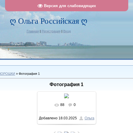
Версия для слабовидящих
ღ Ольга Российская ღ
Главная
|
Регистрация
|
Вход
 ПОРОШКИ
» Фотография 1
Фотография 1
88
0
В реальном размере
Добавлено
18.03.2025
Ольга
1012x1207
/ 185.7Kb