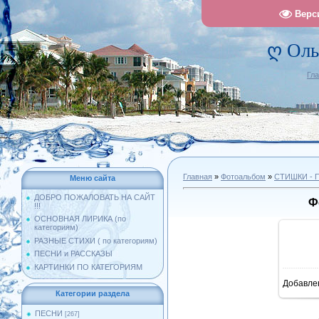
Верс
ღ Оль
Гл
Главная
»
Фотоальбом
»
СТИШКИ -
Меню сайта
ДОБРО ПОЖАЛОВАТЬ НА САЙТ
Ф
!!!
ОСНОВНАЯ ЛИРИКА (по
категориям)
РАЗНЫЕ СТИХИ ( по категориям)
ПЕСНИ и РАССКАЗЫ
КАРТИНКИ ПО КАТЕГОРИЯМ
Добавле
10
Категории раздела
ПЕСНИ
[267]