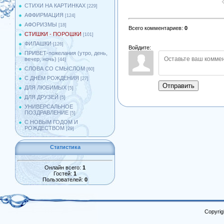
СТИХИ НА КАРТИНКАХ
[229]
АФФИРМАЦИЯ
[124]
АФОРИЗМЫ
[18]
Всего комментариев
:
0
СТИШКИ - ПОРОШКИ
[101]
ФИЛАШКИ
[126]
Войдите:
ПРИВЕТ-пожелания (утро, день,
вечер, ночь)
[44]
СЛОВА СО СМЫСЛОМ
[60]
С ДНЁМ РОЖДЕНИЯ
[27]
Отправить
ДЛЯ ЛЮБИМЫХ
[5]
ДЛЯ ДРУЗЕЙ
[5]
УНИВЕРСАЛЬНОЕ
ПОЗДРАВЛЕНИЕ
[5]
С НОВЫМ ГОДОМ И
РОЖДЕСТВОМ
[29]
Статистика
Онлайн всего:
1
Гостей:
1
Пользователей:
0
Copyrig