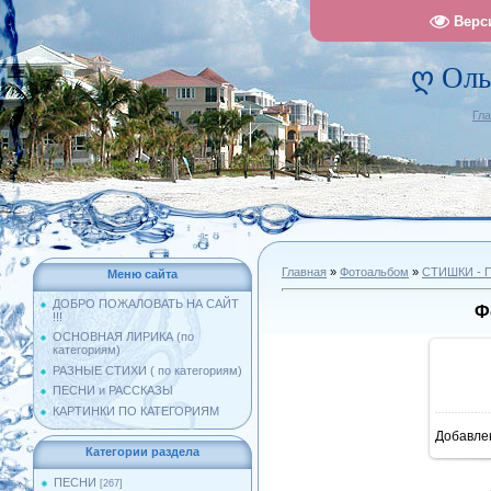
Верс
ღ Оль
Гл
Главная
»
Фотоальбом
»
СТИШКИ -
Меню сайта
ДОБРО ПОЖАЛОВАТЬ НА САЙТ
Ф
!!!
ОСНОВНАЯ ЛИРИКА (по
категориям)
РАЗНЫЕ СТИХИ ( по категориям)
ПЕСНИ и РАССКАЗЫ
КАРТИНКИ ПО КАТЕГОРИЯМ
Добавле
10
Категории раздела
ПЕСНИ
[267]