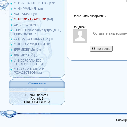
СТИХИ НА КАРТИНКАХ
[229]
АФФИРМАЦИЯ
[124]
АФОРИЗМЫ
[18]
Всего комментариев
:
0
СТИШКИ - ПОРОШКИ
[101]
ФИЛАШКИ
[126]
Войдите:
ПРИВЕТ-пожелания (утро, день,
вечер, ночь)
[44]
СЛОВА СО СМЫСЛОМ
[60]
С ДНЁМ РОЖДЕНИЯ
[27]
Отправить
ДЛЯ ЛЮБИМЫХ
[5]
ДЛЯ ДРУЗЕЙ
[5]
УНИВЕРСАЛЬНОЕ
ПОЗДРАВЛЕНИЕ
[5]
С НОВЫМ ГОДОМ И
РОЖДЕСТВОМ
[29]
Статистика
Онлайн всего:
1
Гостей:
1
Пользователей:
0
Copyrig