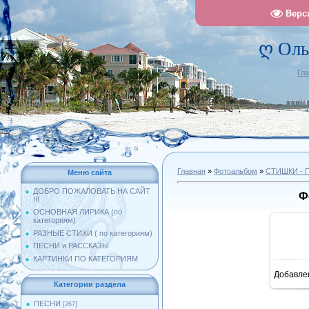
Верс
ღ Оль
Гл
Главная
»
Фотоальбом
»
СТИШКИ -
Меню сайта
ДОБРО ПОЖАЛОВАТЬ НА САЙТ
Ф
!!!
ОСНОВНАЯ ЛИРИКА (по
категориям)
РАЗНЫЕ СТИХИ ( по категориям)
ПЕСНИ и РАССКАЗЫ
КАРТИНКИ ПО КАТЕГОРИЯМ
Добавле
10
Категории раздела
ПЕСНИ
[267]