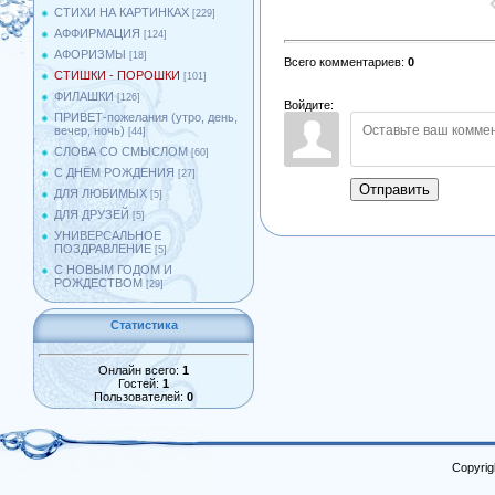
СТИХИ НА КАРТИНКАХ
[229]
АФФИРМАЦИЯ
[124]
АФОРИЗМЫ
[18]
Всего комментариев
:
0
СТИШКИ - ПОРОШКИ
[101]
ФИЛАШКИ
[126]
Войдите:
ПРИВЕТ-пожелания (утро, день,
вечер, ночь)
[44]
СЛОВА СО СМЫСЛОМ
[60]
С ДНЁМ РОЖДЕНИЯ
[27]
Отправить
ДЛЯ ЛЮБИМЫХ
[5]
ДЛЯ ДРУЗЕЙ
[5]
УНИВЕРСАЛЬНОЕ
ПОЗДРАВЛЕНИЕ
[5]
С НОВЫМ ГОДОМ И
РОЖДЕСТВОМ
[29]
Статистика
Онлайн всего:
1
Гостей:
1
Пользователей:
0
Copyrig