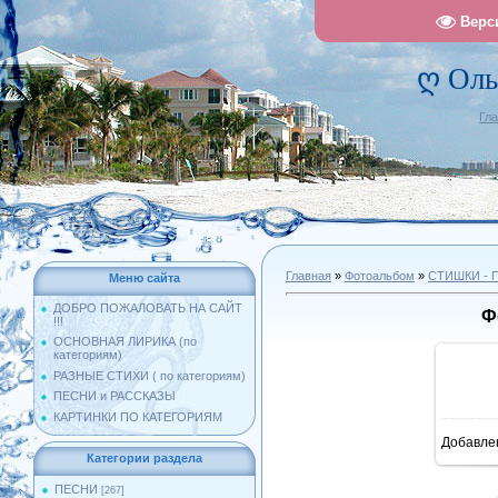
Верс
ღ Оль
Гл
Главная
»
Фотоальбом
»
СТИШКИ -
Меню сайта
ДОБРО ПОЖАЛОВАТЬ НА САЙТ
Ф
!!!
ОСНОВНАЯ ЛИРИКА (по
категориям)
РАЗНЫЕ СТИХИ ( по категориям)
ПЕСНИ и РАССКАЗЫ
КАРТИНКИ ПО КАТЕГОРИЯМ
Добавле
10
Категории раздела
ПЕСНИ
[267]