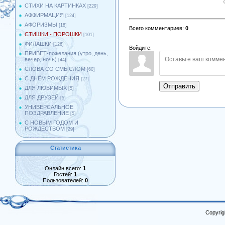
СТИХИ НА КАРТИНКАХ
[229]
АФФИРМАЦИЯ
[124]
АФОРИЗМЫ
[18]
Всего комментариев
:
0
СТИШКИ - ПОРОШКИ
[101]
ФИЛАШКИ
[126]
Войдите:
ПРИВЕТ-пожелания (утро, день,
вечер, ночь)
[44]
СЛОВА СО СМЫСЛОМ
[60]
С ДНЁМ РОЖДЕНИЯ
[27]
Отправить
ДЛЯ ЛЮБИМЫХ
[5]
ДЛЯ ДРУЗЕЙ
[5]
УНИВЕРСАЛЬНОЕ
ПОЗДРАВЛЕНИЕ
[5]
С НОВЫМ ГОДОМ И
РОЖДЕСТВОМ
[29]
Статистика
Онлайн всего:
1
Гостей:
1
Пользователей:
0
Copyrig