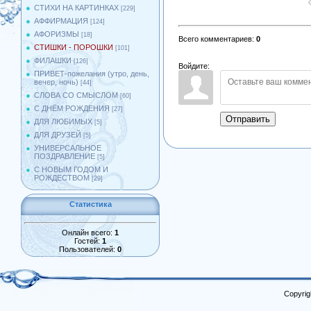
СТИХИ НА КАРТИНКАХ
[229]
АФФИРМАЦИЯ
[124]
АФОРИЗМЫ
[18]
Всего комментариев
:
0
СТИШКИ - ПОРОШКИ
[101]
ФИЛАШКИ
[126]
Войдите:
ПРИВЕТ-пожелания (утро, день,
вечер, ночь)
[44]
СЛОВА СО СМЫСЛОМ
[60]
С ДНЁМ РОЖДЕНИЯ
[27]
Отправить
ДЛЯ ЛЮБИМЫХ
[5]
ДЛЯ ДРУЗЕЙ
[5]
УНИВЕРСАЛЬНОЕ
ПОЗДРАВЛЕНИЕ
[5]
С НОВЫМ ГОДОМ И
РОЖДЕСТВОМ
[29]
Статистика
Онлайн всего:
1
Гостей:
1
Пользователей:
0
Copyrig