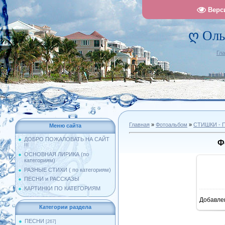
Верс
ღ Оль
Гл
Главная
»
Фотоальбом
»
СТИШКИ -
Меню сайта
ДОБРО ПОЖАЛОВАТЬ НА САЙТ
Ф
!!!
ОСНОВНАЯ ЛИРИКА (по
категориям)
РАЗНЫЕ СТИХИ ( по категориям)
ПЕСНИ и РАССКАЗЫ
КАРТИНКИ ПО КАТЕГОРИЯМ
Добавле
10
Категории раздела
ПЕСНИ
[267]