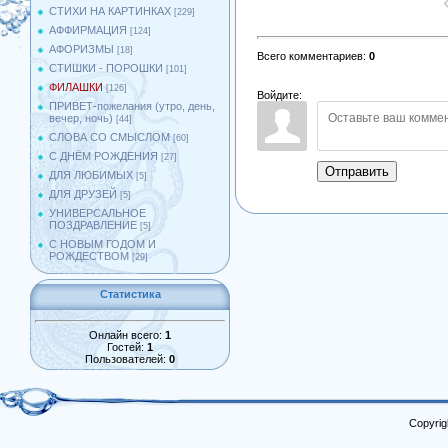
СТИХИ НА КАРТИНКАХ
[229]
АФФИРМАЦИЯ
[124]
АФОРИЗМЫ
[18]
Всего комментариев
:
0
СТИШКИ - ПОРОШКИ
[101]
ФИЛАШКИ
[126]
Войдите:
ПРИВЕТ-пожелания (утро, день,
вечер, ночь)
[44]
СЛОВА СО СМЫСЛОМ
[60]
С ДНЁМ РОЖДЕНИЯ
[27]
Отправить
ДЛЯ ЛЮБИМЫХ
[5]
ДЛЯ ДРУЗЕЙ
[5]
УНИВЕРСАЛЬНОЕ
ПОЗДРАВЛЕНИЕ
[5]
С НОВЫМ ГОДОМ И
РОЖДЕСТВОМ
[29]
Статистика
Онлайн всего:
1
Гостей:
1
Пользователей:
0
Copyrig