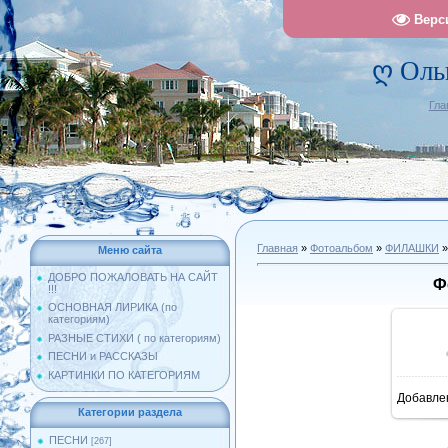
Верс
ღ Оль
Гла
Главная
»
Фотоальбом
»
ФИЛАШКИ
»
Меню сайта
ДОБРО ПОЖАЛОВАТЬ НА САЙТ
Ф
!!!
ОСНОВНАЯ ЛИРИКА (по
категориям)
РАЗНЫЕ СТИХИ ( по категориям)
ПЕСНИ и РАССКАЗЫ
КАРТИНКИ ПО КАТЕГОРИЯМ
Добавле
10
Категории раздела
ПЕСНИ
[267]