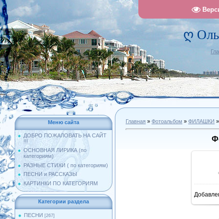
Верс
ღ Оль
Гл
Главная
»
Фотоальбом
»
ФИЛАШКИ
»
Меню сайта
ДОБРО ПОЖАЛОВАТЬ НА САЙТ
Ф
!!!
ОСНОВНАЯ ЛИРИКА (по
категориям)
РАЗНЫЕ СТИХИ ( по категориям)
ПЕСНИ и РАССКАЗЫ
КАРТИНКИ ПО КАТЕГОРИЯМ
Добавле
10
Категории раздела
ПЕСНИ
[267]