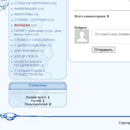
СТИХИ НА КАРТИНКАХ
[229]
АФФИРМАЦИЯ
[124]
АФОРИЗМЫ
[18]
Всего комментариев
:
0
СТИШКИ - ПОРОШКИ
[101]
ФИЛАШКИ
[126]
Войдите:
ПРИВЕТ-пожелания (утро, день,
вечер, ночь)
[44]
СЛОВА СО СМЫСЛОМ
[60]
С ДНЁМ РОЖДЕНИЯ
[27]
Отправить
ДЛЯ ЛЮБИМЫХ
[5]
ДЛЯ ДРУЗЕЙ
[5]
УНИВЕРСАЛЬНОЕ
ПОЗДРАВЛЕНИЕ
[5]
С НОВЫМ ГОДОМ И
РОЖДЕСТВОМ
[29]
Статистика
Онлайн всего:
1
Гостей:
1
Пользователей:
0
Copyrig