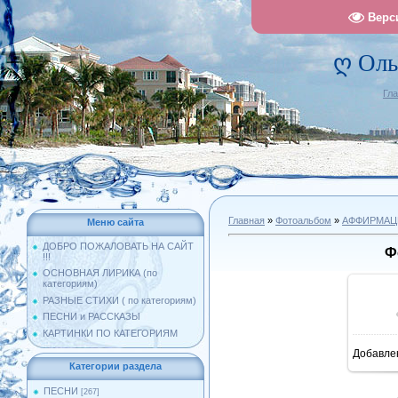
Верс
ღ Оль
Гл
Главная
»
Фотоальбом
»
АФФИРМАЦ
Меню сайта
ДОБРО ПОЖАЛОВАТЬ НА САЙТ
Ф
!!!
ОСНОВНАЯ ЛИРИКА (по
категориям)
РАЗНЫЕ СТИХИ ( по категориям)
ПЕСНИ и РАССКАЗЫ
КАРТИНКИ ПО КАТЕГОРИЯМ
Добавле
1
Категории раздела
ПЕСНИ
[267]