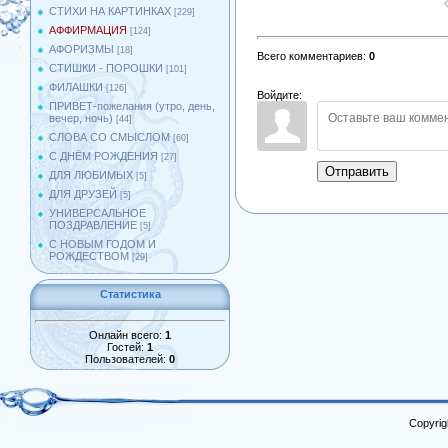
СТИХИ НА КАРТИНКАХ
[229]
АФФИРМАЦИЯ
[124]
АФОРИЗМЫ
[18]
Всего комментариев
:
0
СТИШКИ - ПОРОШКИ
[101]
ФИЛАШКИ
[126]
Войдите:
ПРИВЕТ-пожелания (утро, день,
вечер, ночь)
[44]
СЛОВА СО СМЫСЛОМ
[60]
С ДНЁМ РОЖДЕНИЯ
[27]
Отправить
ДЛЯ ЛЮБИМЫХ
[5]
ДЛЯ ДРУЗЕЙ
[5]
УНИВЕРСАЛЬНОЕ
ПОЗДРАВЛЕНИЕ
[5]
С НОВЫМ ГОДОМ И
РОЖДЕСТВОМ
[29]
Статистика
Онлайн всего:
1
Гостей:
1
Пользователей:
0
Copyrig