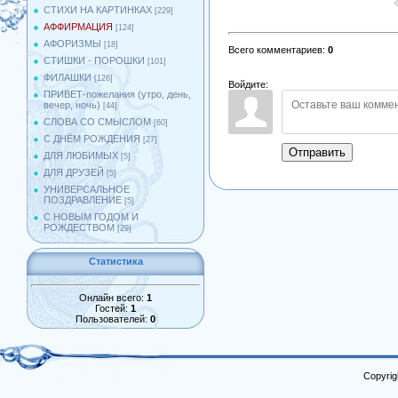
СТИХИ НА КАРТИНКАХ
[229]
АФФИРМАЦИЯ
[124]
АФОРИЗМЫ
[18]
Всего комментариев
:
0
СТИШКИ - ПОРОШКИ
[101]
ФИЛАШКИ
[126]
Войдите:
ПРИВЕТ-пожелания (утро, день,
вечер, ночь)
[44]
СЛОВА СО СМЫСЛОМ
[60]
С ДНЁМ РОЖДЕНИЯ
[27]
Отправить
ДЛЯ ЛЮБИМЫХ
[5]
ДЛЯ ДРУЗЕЙ
[5]
УНИВЕРСАЛЬНОЕ
ПОЗДРАВЛЕНИЕ
[5]
С НОВЫМ ГОДОМ И
РОЖДЕСТВОМ
[29]
Статистика
Онлайн всего:
1
Гостей:
1
Пользователей:
0
Copyrig