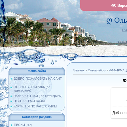
Верс
ღ Оль
Гл
Главная
»
Фотоальбом
»
АФФИРМАЦ
Меню сайта
ДОБРО ПОЖАЛОВАТЬ НА САЙТ
Ф
!!!
ОСНОВНАЯ ЛИРИКА (по
категориям)
РАЗНЫЕ СТИХИ ( по категориям)
ПЕСНИ и РАССКАЗЫ
КАРТИНКИ ПО КАТЕГОРИЯМ
Добавле
1
Категории раздела
ПЕСНИ
[267]