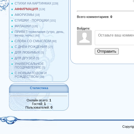
СТИХИ НА КАРТИНКАХ
[229]
АФФИРМАЦИЯ
[124]
АФОРИЗМЫ
[18]
Всего комментариев
:
0
СТИШКИ - ПОРОШКИ
[101]
ФИЛАШКИ
[126]
Войдите:
ПРИВЕТ-пожелания (утро, день,
вечер, ночь)
[44]
СЛОВА СО СМЫСЛОМ
[60]
С ДНЁМ РОЖДЕНИЯ
[27]
Отправить
ДЛЯ ЛЮБИМЫХ
[5]
ДЛЯ ДРУЗЕЙ
[5]
УНИВЕРСАЛЬНОЕ
ПОЗДРАВЛЕНИЕ
[5]
С НОВЫМ ГОДОМ И
РОЖДЕСТВОМ
[29]
Статистика
Онлайн всего:
1
Гостей:
1
Пользователей:
0
Copyrig