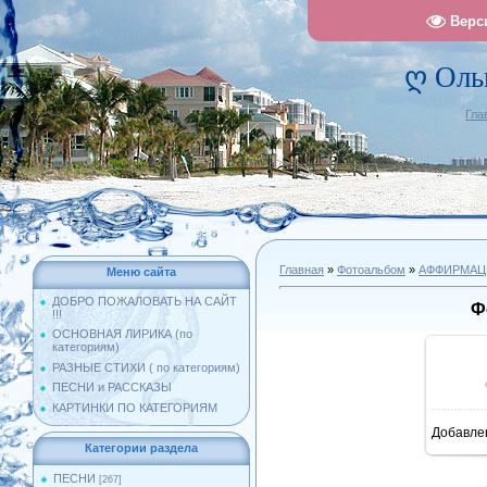
Верс
ღ Оль
Гла
Главная
»
Фотоальбом
»
АФФИРМАЦ
Меню сайта
ДОБРО ПОЖАЛОВАТЬ НА САЙТ
Ф
!!!
ОСНОВНАЯ ЛИРИКА (по
категориям)
РАЗНЫЕ СТИХИ ( по категориям)
ПЕСНИ и РАССКАЗЫ
КАРТИНКИ ПО КАТЕГОРИЯМ
Добавле
1
Категории раздела
ПЕСНИ
[267]