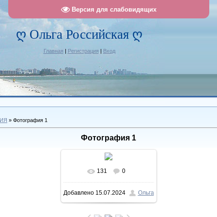
Версия для слабовидящих
ღ Ольга Российская ღ
Главная
|
Регистрация
|
Вход
ИЯ
» Фотография 1
Фотография 1
131
0
В реальном размере
Добавлено
15.07.2024
Ольга
1022x946
/ 112.2Kb