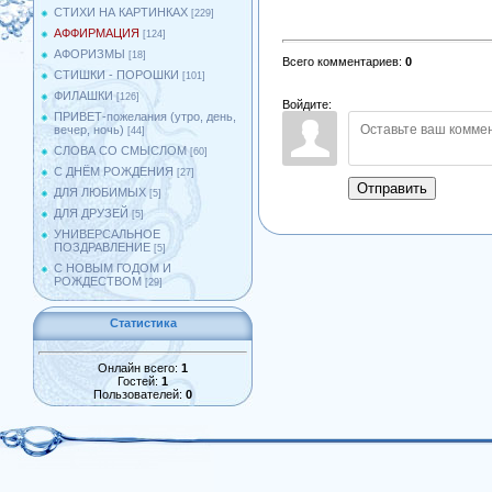
СТИХИ НА КАРТИНКАХ
[229]
АФФИРМАЦИЯ
[124]
АФОРИЗМЫ
[18]
Всего комментариев
:
0
СТИШКИ - ПОРОШКИ
[101]
ФИЛАШКИ
[126]
Войдите:
ПРИВЕТ-пожелания (утро, день,
вечер, ночь)
[44]
СЛОВА СО СМЫСЛОМ
[60]
С ДНЁМ РОЖДЕНИЯ
[27]
Отправить
ДЛЯ ЛЮБИМЫХ
[5]
ДЛЯ ДРУЗЕЙ
[5]
УНИВЕРСАЛЬНОЕ
ПОЗДРАВЛЕНИЕ
[5]
С НОВЫМ ГОДОМ И
РОЖДЕСТВОМ
[29]
Статистика
Онлайн всего:
1
Гостей:
1
Пользователей:
0