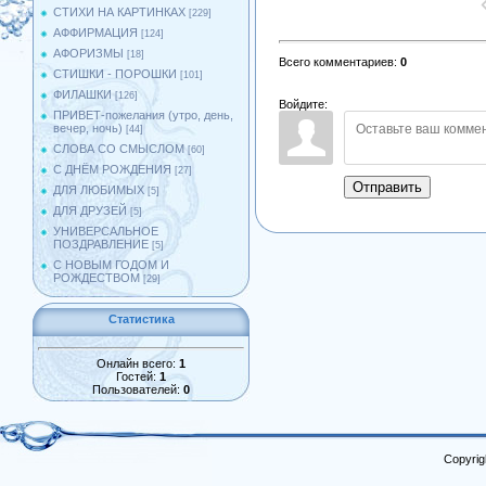
СТИХИ НА КАРТИНКАХ
[229]
АФФИРМАЦИЯ
[124]
АФОРИЗМЫ
[18]
Всего комментариев
:
0
СТИШКИ - ПОРОШКИ
[101]
ФИЛАШКИ
[126]
Войдите:
ПРИВЕТ-пожелания (утро, день,
вечер, ночь)
[44]
СЛОВА СО СМЫСЛОМ
[60]
С ДНЁМ РОЖДЕНИЯ
[27]
Отправить
ДЛЯ ЛЮБИМЫХ
[5]
ДЛЯ ДРУЗЕЙ
[5]
УНИВЕРСАЛЬНОЕ
ПОЗДРАВЛЕНИЕ
[5]
С НОВЫМ ГОДОМ И
РОЖДЕСТВОМ
[29]
Статистика
Онлайн всего:
1
Гостей:
1
Пользователей:
0
Copyrig