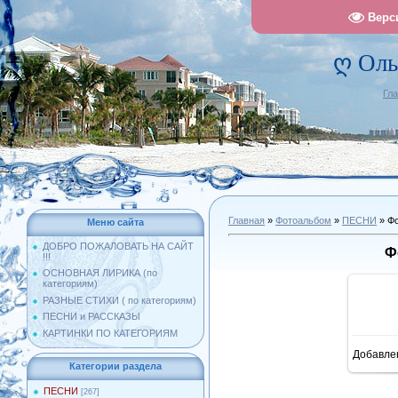
Верс
ღ Оль
Гл
Главная
»
Фотоальбом
»
ПЕСНИ
» Фо
Меню сайта
ДОБРО ПОЖАЛОВАТЬ НА САЙТ
Ф
!!!
ОСНОВНАЯ ЛИРИКА (по
категориям)
РАЗНЫЕ СТИХИ ( по категориям)
ПЕСНИ и РАССКАЗЫ
КАРТИНКИ ПО КАТЕГОРИЯМ
Добавле
10
Категории раздела
ПЕСНИ
[267]