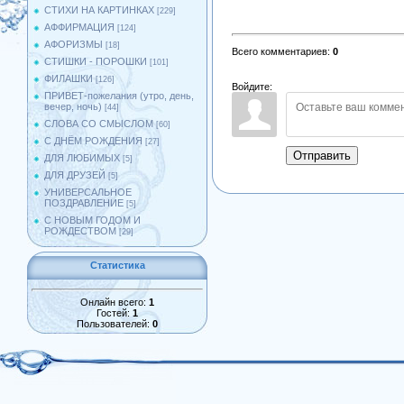
СТИХИ НА КАРТИНКАХ
[229]
АФФИРМАЦИЯ
[124]
АФОРИЗМЫ
[18]
Всего комментариев
:
0
СТИШКИ - ПОРОШКИ
[101]
ФИЛАШКИ
[126]
Войдите:
ПРИВЕТ-пожелания (утро, день,
вечер, ночь)
[44]
СЛОВА СО СМЫСЛОМ
[60]
С ДНЁМ РОЖДЕНИЯ
[27]
Отправить
ДЛЯ ЛЮБИМЫХ
[5]
ДЛЯ ДРУЗЕЙ
[5]
УНИВЕРСАЛЬНОЕ
ПОЗДРАВЛЕНИЕ
[5]
С НОВЫМ ГОДОМ И
РОЖДЕСТВОМ
[29]
Статистика
Онлайн всего:
1
Гостей:
1
Пользователей:
0