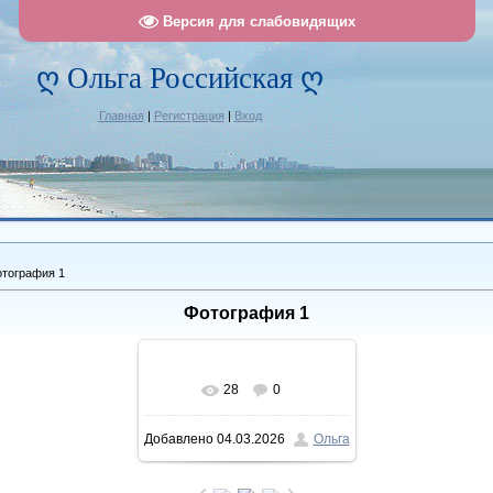
Версия для слабовидящих
ღ Ольга Российская ღ
Главная
|
Регистрация
|
Вход
тография 1
Фотография 1
28
0
В реальном размере
Добавлено
04.03.2026
Ольга
1120x1440
/ 350.9Kb