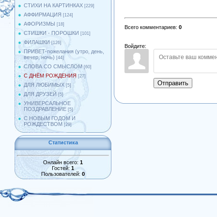
СТИХИ НА КАРТИНКАХ
[229]
АФФИРМАЦИЯ
[124]
АФОРИЗМЫ
[18]
Всего комментариев
:
0
СТИШКИ - ПОРОШКИ
[101]
ФИЛАШКИ
[126]
Войдите:
ПРИВЕТ-пожелания (утро, день,
вечер, ночь)
[44]
СЛОВА СО СМЫСЛОМ
[60]
С ДНЁМ РОЖДЕНИЯ
[27]
Отправить
ДЛЯ ЛЮБИМЫХ
[5]
ДЛЯ ДРУЗЕЙ
[5]
УНИВЕРСАЛЬНОЕ
ПОЗДРАВЛЕНИЕ
[5]
С НОВЫМ ГОДОМ И
РОЖДЕСТВОМ
[29]
Статистика
Онлайн всего:
1
Гостей:
1
Пользователей:
0