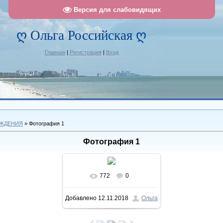
Версия для слабовидящих
ღ Ольга Российская ღ
Главная
|
Регистрация
|
Вход
ОЖДЕНИЯ
» Фотография 1
Фотография 1
772
0
В реальном размере
Добавлено
12.11.2018
Ольга
790x787
/ 228.4Kb