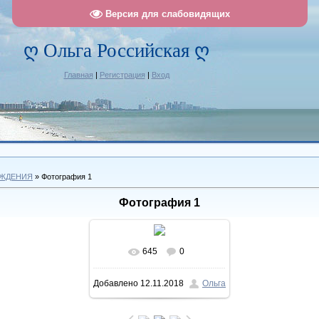
Версия для слабовидящих
ღ Ольга Российская ღ
Главная
|
Регистрация
|
Вход
ОЖДЕНИЯ
» Фотография 1
Фотография 1
645
0
В реальном размере
Добавлено
12.11.2018
Ольга
1138x640
/ 180.5Kb