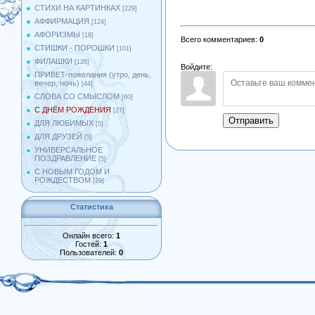
СТИХИ НА КАРТИНКАХ
[229]
АФФИРМАЦИЯ
[124]
АФОРИЗМЫ
[18]
Всего комментариев
:
0
СТИШКИ - ПОРОШКИ
[101]
ФИЛАШКИ
[126]
Войдите:
ПРИВЕТ-пожелания (утро, день,
вечер, ночь)
[44]
СЛОВА СО СМЫСЛОМ
[60]
С ДНЁМ РОЖДЕНИЯ
[27]
Отправить
ДЛЯ ЛЮБИМЫХ
[5]
ДЛЯ ДРУЗЕЙ
[5]
УНИВЕРСАЛЬНОЕ
ПОЗДРАВЛЕНИЕ
[5]
С НОВЫМ ГОДОМ И
РОЖДЕСТВОМ
[29]
Статистика
Онлайн всего:
1
Гостей:
1
Пользователей:
0