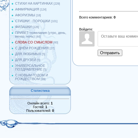
СТИХИ НА КАРТИНКАХ
[229]
АФФИРМАЦИЯ
[124]
АФОРИЗМЫ
[18]
Всего комментариев
:
0
СТИШКИ - ПОРОШКИ
[101]
ФИЛАШКИ
[126]
Войдите:
ПРИВЕТ-пожелания (утро, день,
вечер, ночь)
[44]
СЛОВА СО СМЫСЛОМ
[60]
С ДНЁМ РОЖДЕНИЯ
[27]
Отправить
ДЛЯ ЛЮБИМЫХ
[5]
ДЛЯ ДРУЗЕЙ
[5]
УНИВЕРСАЛЬНОЕ
ПОЗДРАВЛЕНИЕ
[5]
С НОВЫМ ГОДОМ И
РОЖДЕСТВОМ
[29]
Статистика
Онлайн всего:
1
Гостей:
1
Пользователей:
0