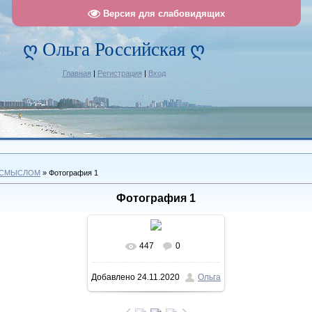
Версия для слабовидящих
ღ Ольга Российская ღ
Главная
|
Регистрация
|
Вход
 СМЫСЛОМ
» Фотография 1
Фотография 1
447
0
В реальном размере
Добавлено
24.11.2020
Ольга
1120x1030
/ 421.5Kb