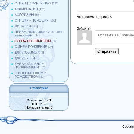
СТИХИ НА КАРТИНКАХ
[229]
АФФИРМАЦИЯ
[124]
АФОРИЗМЫ
[18]
Всего комментариев
:
0
СТИШКИ - ПОРОШКИ
[101]
ФИЛАШКИ
[126]
Войдите:
ПРИВЕТ-пожелания (утро, день,
вечер, ночь)
[44]
СЛОВА СО СМЫСЛОМ
[60]
С ДНЁМ РОЖДЕНИЯ
[27]
Отправить
ДЛЯ ЛЮБИМЫХ
[5]
ДЛЯ ДРУЗЕЙ
[5]
УНИВЕРСАЛЬНОЕ
ПОЗДРАВЛЕНИЕ
[5]
С НОВЫМ ГОДОМ И
РОЖДЕСТВОМ
[29]
Статистика
Онлайн всего:
1
Гостей:
1
Пользователей:
0
Copyrig