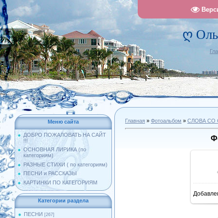
Верс
ღ Оль
Гл
Главная
»
Фотоальбом
»
СЛОВА СО
Меню сайта
ДОБРО ПОЖАЛОВАТЬ НА САЙТ
Ф
!!!
ОСНОВНАЯ ЛИРИКА (по
категориям)
РАЗНЫЕ СТИХИ ( по категориям)
ПЕСНИ и РАССКАЗЫ
КАРТИНКИ ПО КАТЕГОРИЯМ
Добавле
7
Категории раздела
ПЕСНИ
[267]